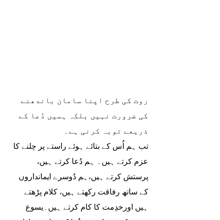
روت کی طرح اپنا سامان باندھنے 
کی ضرورت نہیں بلکہ ہمیں دُعا کے 
ذریعے توبہ کرنی ہے۔
تب ہم اُس کے بتائے ہوئے راستے پر چلنے کا 
عزم کرتے ہیں۔ ہم دُعا کرتے ہیں، 
پرستش کرتے ہیں،ہم دُوسرے ایمانداروں 
کے ساتھ رفاقت رکھتے ہیں، کلام پڑھتے 
ہیں اورخدِمت کا کام کرتے ہیں۔یسوع 