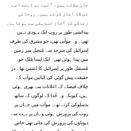
جان سکتے ہیں۔ آئیے ہم اِبتدا سے 
اِس کا آغاز کرتے ہیں۔ روحانی 
زندگی کا آغاز تبدیلی سے ہوتاہے۔ 
پیدائشی طور پر روت ایک یہودی نہیں 
تھی۔ وہ موآبی تھی، جو مشرق کی طرف 
اِسرائیل کی سرحد سے مُتصل سر زمین 
میں پیدا ہوئی تھی۔ ایک ایسا مُلک جو 
مُستقل طور پر اِسرائیل کا دُشمن تھا۔ در 
حقیقت پیش گوئی کی کتابیں موآب کے 
خِلاف فیصلے کے اعلانات سے بھری ہوئی 
ہیں، کیونکہ وہ خُدا کے لوگوں کے ساتھ 
بدسلوکی کرتے تھے۔موآب میں جہاں پر 
روت کی پرورش ہوئی وہاں پر بہت سے 
دیوتاؤں کی پرورش کی جاتی تھی خاص 