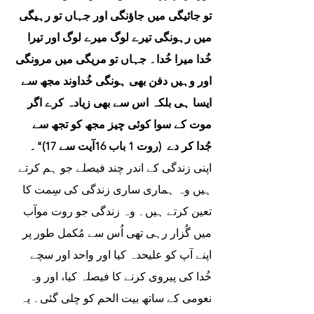
تو جائیگی میں جاؤنگی اور جہاں تو رہیگی 
میں رہونگی تیرے لوگ میرے لوگ اور تیرا 
خُدا میرا خُدا۔ جہاں تو مریگی میں مرونگی 
اور وہیں دفن بھی ہونگی خُداوند مجھ سے 
ایسا ہی بلکہ اس سے بھی زیادہ کرے اگر 
موت کے سوا کوئی چیز مجھ کو تجھ سے 
جُدا کر دے  (روت 1 باب 16آیت سے 17)"۔ 
اپنی زندگی کے اندر چند فیصلے جو ہم کرتے 
ہیں وہ ہماری ساری زندگی کی سِمت کا 
تعین کرتے ہیں۔ وہ زندگی جو روت موآب 
میں گُزار رہی تھی اُس سے مُکمل طور پر 
اپنے آپ کو علیحدہ کیا اور واحد اور سچے 
خُدا کی پیروی کرنے کا فیصلہ کیا، اور وہ 
نعومی کے ساتھ بیت الحم کو چلی گئی۔ یہ 