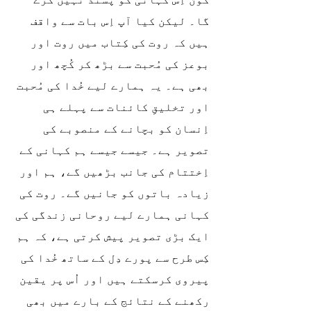
گا۔ لیکن کیا آپ اِس بات سے واقف 
ہیں کہ روت کی کِتاب میں روت اور 
بوعز کی مُحبت سے بڑھ کر کُچھ اور 
بھی ہے۔ یہ ہمارے لیے خُدا کی مُحبت 
اور تخلیقِ کائنات سے پہلے ہی 
اِنسان کو بچانے کے منصوبے کی 
تصویر ہے۔ جیسے جیسے ہم کہانی کے 
اِختتام کی جانب بڑھیں گے، ہم اور 
زیادہ باتوں کو جانیں گے۔ روت کی 
کہانی ہمارے لیے روحانی زندگی کی 
ایک بڑی تصویر پیش کرتی ہے، کہ ہم 
کِس طرح سے پورے دِل کے ساتھ خُدا کی 
پیروی کرسکتے ہیں اور اُس پر یقین 
رکھنے کے نتائج کے بارے میں بھی 