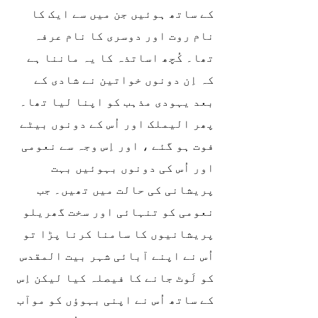
کے ساتھ ہوئیں جن میں سے ایک کا 
نام روت اور دوسری کا نام عرفہ 
تھا۔ کُچھ اساتذہ کا یہ ماننا ہے 
کہ اِن دونوں خواتین نے شادی کے 
بعد یہودی مذہب کو اپنا لیا تھا۔ 
پھر الیملک اور اُس کے دونوں بیٹے 
فوت ہو گئے ، اور اِس وجہ سے نعومی 
اور اُس کی دونوں بہوئیں بہت 
پریشانی کی حالت میں تھیں۔ جب 
نعومی کو تنہائی اور سخت گھریلو 
پریشانیوں کا سامنا کرنا پڑا تو 
اُس نے اپنے آبائی شہر بیت المقدس 
کو لَوٹ جانے کا فیصلہ کیا لیکن اِس 
کے ساتھ اُس نے اپنی بہوؤں کو موآب 