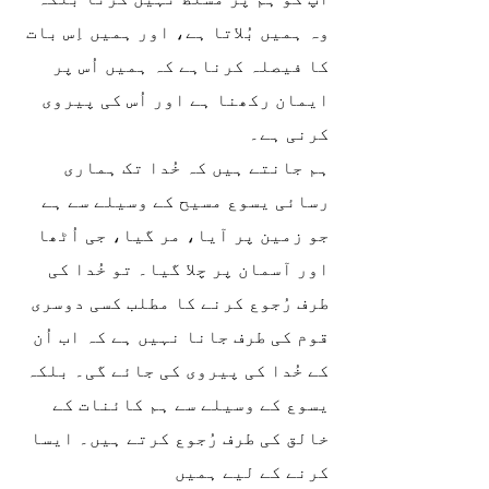
وہ ہمیں بُلاتا ہے، اور ہمیں اِس بات 
کا فیصلہ کرناہے کہ ہمیں اُس پر 
ایمان رکھنا ہے اور اُس کی پیروی 
کرنی ہے۔ 
ہم جانتے ہیں کہ خُدا تک ہماری 
رسائی یسوع مسیح کے وسیلے سے ہے 
جو زمین پر آیا، مر گیا، جی اُٹھا 
اور آسمان پر چلا گیا۔ تو خُدا کی 
طرف رُجوع کرنے کا مطلب کسی دوسری 
قوم کی طرف جانا نہیں ہے کہ اب اُن 
کے خُدا کی پیروی کی جائے گی۔ بلکہ 
یسوع کے وسیلے سے ہم کائنات کے 
خالق کی طرف رُجوع کرتے ہیں۔ ایسا 
کرنے کے لیے ہمیں 