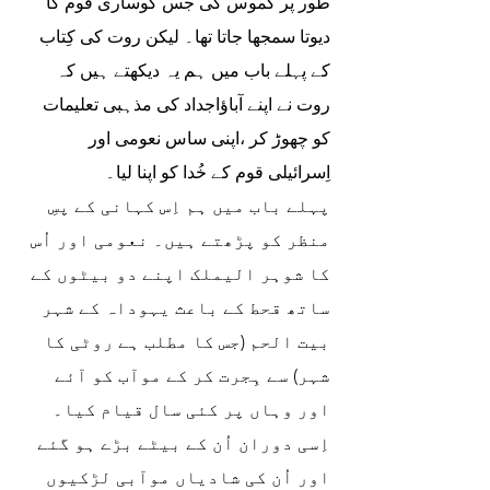
طور پر کموس کی جس کوساری قوم کا 
دیوتا سمجھا جاتا تھا۔ لیکن روت کی کِتاب 
کے پہلے باب میں ہم یہ دیکھتے ہیں کہ 
روت نے اپنے آباؤاجداد کی مذہبی تعلیمات 
کو چھوڑ کر ،اپنی ساس نعومی اور 
اِسرائیلی قوم کے خُدا کو اپنا لیا۔
پہلے باب میں ہم اِس کہانی کے پسِ 
منظر کو پڑھتے ہیں۔ نعومی اور اُس 
کا شوہر الیملک اپنے دو بیٹوں کے 
ساتھ قحط کے باعث یہوداہ کے شہر 
بیت الحم (جس کا مطلب ہے روٹی کا 
شہر) سے ہِجرت کر کے موآب کو آئے 
اور وہاں پر کئی سال قیام کیا۔
اِسی دوران اُن کے بیٹے بڑے ہو گئے 
اور اُن کی شادیاں موآبی لڑکیوں 