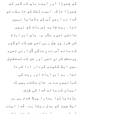
کو چھوڑا اور اپنے باپ کے گھر کو 
چھوڑا تاکہ ایسے مُلک کو جا سکے جو 
خُدا نے ابھی اُس کو دِکھایا نہیں 
تھا۔ روت شاید اِس بات کو نہیں 
جانتی تھی، مگر وہ باپ ابراہام 
کی طرز پر چل رہی تھی جِس کے لوگوں 
کے ساتھ اُس نے زِندگی گُزارنی تھی، 
پرستش کرنی تھی اور جن کے مُستقبِل 
میں ایک کلیدی کردار ادا کرنا 
تھا۔ ہم ابراہام اور روت کی 
کہانیوں سے یہ جان سکتے ہیں کہ 
ایمان کے ساتھ خُدا کی طرف 
بڑھایاہُوا ہمارا پہلا قدم ہی ہر 
ایک چیز کو بدل دیتا ہے۔ خُدا اپنے 
آپ کو ہم پر مُسلط نہیں کرتا بلکہ 