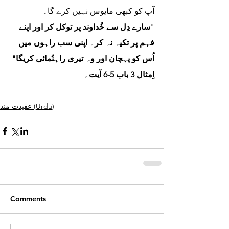
آپ کو کبھی مایوس نہیں کرے گا۔ 
"
سارے دِل سے خُداوند پر توکل کر اور اپنے 
فہم پر تکیہ نہ کر۔ اپنی سب راہوں میں 
اُس کو پہچان اور وہ تیری راہنُمائی کریگا" 
اِمثال 3 باب 5-6 آیت۔ 
عقیدت مند (Urdu)
Comments