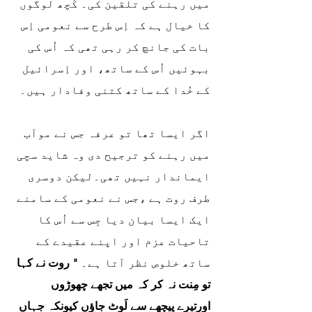
میں رہنے کی تلقین کی۔ کُچھ لوگوں 
کا خیال ہے کہ اِس طرح سے نعومی اِس 
بات کی جانچ کر رہی تھی کہ اُس کی 
بہوئیں اُس کے ساتھ، اور اِسرائیل 
کے خُدا کے ساتھ کتنی وفادار ہیں۔ 
اگر ایسا تھا تو عرفہ جس نے موآب 
میں رہنے کو ترجیح دی وہ شاید سچی 
ایماندار نہیں تھی۔لیکن دوسری 
طرف روت ہے ،جس نے نعومی کے سامنے 
ایک ایسا بیان دیا جِس سے اُس کا 
تاحیات عزم اور اپنے عقیدے کے 
ساتھ خلوص نظر آتا ہے۔ 
"
روت نے کہا 
تو مِنت نہ کر کہ میں تجھے چھوڑوں 
اورتیرے پیچھے سے لَوٹ جاؤں کیونکہ جہاں 