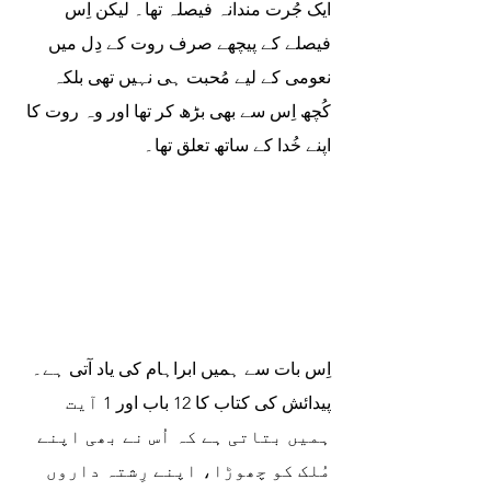
ایک جُرت مندانہ فیصلہ تھا۔ لیکن اِس 
فیصلے کے پیچھے صرف روت کے دِل میں 
نعومی کے لیے مُحبت ہی نہیں تھی بلکہ 
کُچھ اِس سے بھی بڑھ کر تھا اور وہ روت کا 
اپنے خُدا کے ساتھ تعلق تھا۔
اِس بات سے ہمیں ابراہام کی یاد آتی ہے۔ 
پیدائش کی کتاب کا 12 باب اور 1 آیت 
ہمیں بتاتی ہے کہ اُس نے بھی اپنے 
مُلک کو چھوڑا، اپنے رِشتہ داروں 