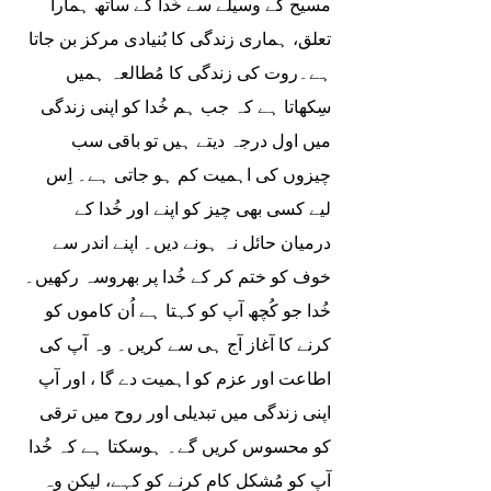
مسیح کے وسیلے سے خُدا کے ساتھ ہمارا 
تعلق، ہماری زندگی کا بُنیادی مرکز بن جاتا 
ہے۔روت کی زندگی کا مُطالعہ ہمیں 
سِکھاتا ہے کہ جب ہم خُدا کو اپنی زندگی 
میں اول درجہ دیتے ہیں تو باقی سب 
چیزوں کی اہمیت کم ہو جاتی ہے۔ اِس 
لیے کسی بھی چیز کو اپنے اور خُدا کے 
درمیان حائل نہ ہونے دیں۔ اپنے اندر سے 
خوف کو ختم کر کے خُدا پر بھروسہ رکھیں۔ 
خُدا جو کُچھ آپ کو کہتا ہے اُن کاموں کو 
کرنے کا آغاز آج ہی سے کریں۔ وہ آپ کی 
اطاعت اور عزم کو اہمیت دے گا ، اور آپ 
اپنی زندگی میں تبدیلی اور روح میں ترقی 
کو محسوس کریں گے۔ ہوسکتا ہے کہ خُدا 
آپ کو مُشکل کام کرنے کو کہے، لیکن وہ 