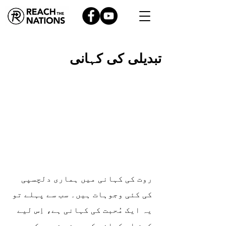
تبدیلی کی کہانی
روت کی کہانی میں ہماری دلچسپی 
کی کئی وجوہات ہیں۔ سب سے پہلے تو 
یہ ایک مُحبت کی کہانی ہے، اِس لیے 
کون اِس کہانی کو پسند نہیں کرے 